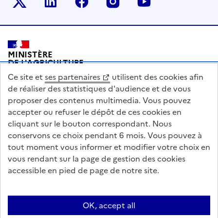
Le ministère sur Twitter
Le ministère sur LinkedIn
Le ministère sur Facebook
Le ministère sur Inst
Le ministère s
Pied de page
MINISTÈRE
DE L'AGRICULTURE
DE L'AGRO-ALIMENTAIRE
Ce site et
ses partenaires
utilisent des cookies afin
ET DE LA SOUVERAINETÉ
ALIMENTAIRE
de réaliser des statistiques d'audience et de vous
proposer des contenus multimedia. Vous pouvez
accepter ou refuser le dépôt de ces cookies en
cliquant sur le bouton correspondant. Nous
conservons ce choix pendant 6 mois. Vous pouvez à
legifrance.gouv.fr
info.gouv.fr
tout moment vous informer et modifier votre choix en
vous rendant sur la page de gestion des cookies
service-public.gouv.fr
data.gouv.fr
accessible en pied de page de notre site.
Acceo
Plan du site
Accessibilité : partiellement conforme
Questions fréquentes / Contacts
Informations publiques
Flux RSS
OK, accept all