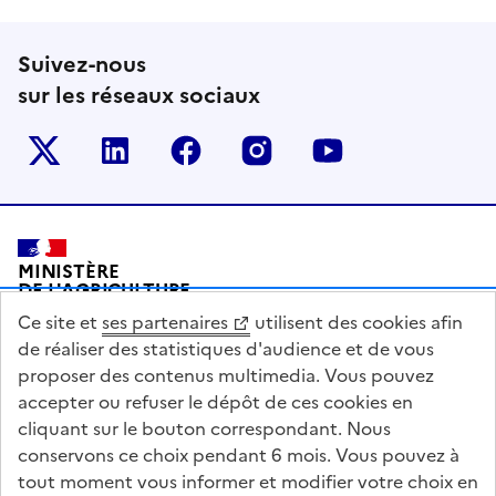
Suivez-nous
sur les réseaux sociaux
Le ministère sur Twitter
Le ministère sur LinkedIn
Le ministère sur Facebook
Le ministère sur Inst
Le ministère s
Pied de page
MINISTÈRE
DE L'AGRICULTURE
DE L'AGRO-ALIMENTAIRE
Ce site et
ses partenaires
utilisent des cookies afin
ET DE LA SOUVERAINETÉ
ALIMENTAIRE
de réaliser des statistiques d'audience et de vous
proposer des contenus multimedia. Vous pouvez
accepter ou refuser le dépôt de ces cookies en
cliquant sur le bouton correspondant. Nous
conservons ce choix pendant 6 mois. Vous pouvez à
legifrance.gouv.fr
info.gouv.fr
tout moment vous informer et modifier votre choix en