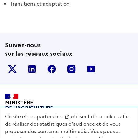
Transitions et adaptation
Suivez-nous
sur les réseaux sociaux
Le ministère sur Twitter
Le ministère sur LinkedIn
Le ministère sur Facebook
Le ministère sur Inst
Le ministère s
Pied de page
MINISTÈRE
DE L'AGRICULTURE
DE L'AGRO-ALIMENTAIRE
Ce site et
ses partenaires
utilisent des cookies afin
ET DE LA SOUVERAINETÉ
ALIMENTAIRE
de réaliser des statistiques d'audience et de vous
proposer des contenus multimedia. Vous pouvez