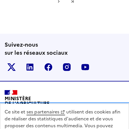
Page suivante
Dernière page
Suivez-nous
sur les réseaux sociaux
Le ministère sur Twitter
Le ministère sur LinkedIn
Le ministère sur Facebook
Le ministère sur Inst
Le ministère s
Pied de page
MINISTÈRE
DE L'AGRICULTURE
DE L'AGRO-ALIMENTAIRE
Ce site et
ses partenaires
utilisent des cookies afin
ET DE LA SOUVERAINETÉ
ALIMENTAIRE
de réaliser des statistiques d'audience et de vous
proposer des contenus multimedia. Vous pouvez