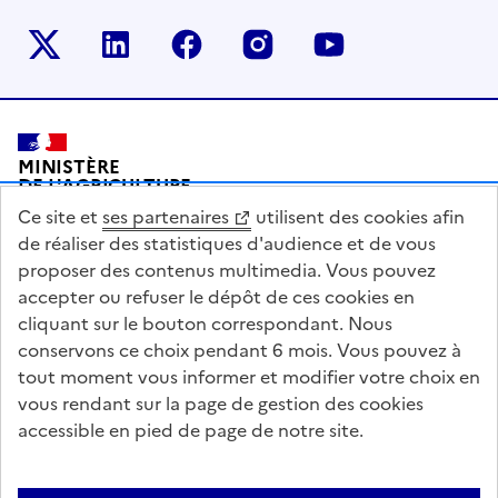
Le ministère sur Twitter
Le ministère sur LinkedIn
Le ministère sur Facebook
Le ministère sur Inst
Le ministère s
Pied de page
MINISTÈRE
DE L'AGRICULTURE
DE L'AGRO-ALIMENTAIRE
Ce site et
ses partenaires
utilisent des cookies afin
ET DE LA SOUVERAINETÉ
ALIMENTAIRE
de réaliser des statistiques d'audience et de vous
proposer des contenus multimedia. Vous pouvez
accepter ou refuser le dépôt de ces cookies en
cliquant sur le bouton correspondant. Nous
conservons ce choix pendant 6 mois. Vous pouvez à
legifrance.gouv.fr
info.gouv.fr
tout moment vous informer et modifier votre choix en
vous rendant sur la page de gestion des cookies
service-public.gouv.fr
data.gouv.fr
accessible en pied de page de notre site.
Acceo
Plan du site
Accessibilité : partiellement conforme