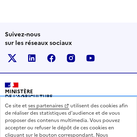
Suivez-nous
sur les réseaux sociaux
Le ministère sur Twitter
Le ministère sur LinkedIn
Le ministère sur Facebook
Le ministère sur Inst
Le ministère s
Pied de page
MINISTÈRE
DE L'AGRICULTURE
DE L'AGRO-ALIMENTAIRE
Ce site et
ses partenaires
utilisent des cookies afin
ET DE LA SOUVERAINETÉ
ALIMENTAIRE
de réaliser des statistiques d'audience et de vous
proposer des contenus multimedia. Vous pouvez
accepter ou refuser le dépôt de ces cookies en
cliquant sur le bouton correspondant. Nous