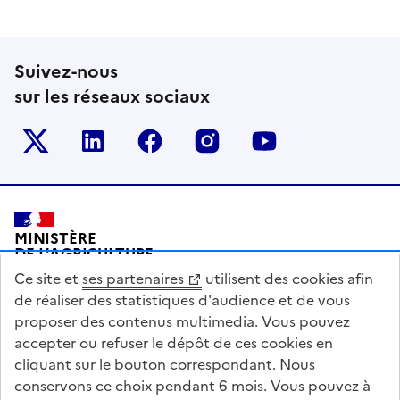
Suivez-nous
sur les réseaux sociaux
Le ministère sur Twitter
Le ministère sur LinkedIn
Le ministère sur Facebook
Le ministère sur Inst
Le ministère s
Pied de page
MINISTÈRE
DE L'AGRICULTURE
DE L'AGRO-ALIMENTAIRE
Ce site et
ses partenaires
utilisent des cookies afin
ET DE LA SOUVERAINETÉ
ALIMENTAIRE
de réaliser des statistiques d'audience et de vous
proposer des contenus multimedia. Vous pouvez
accepter ou refuser le dépôt de ces cookies en
cliquant sur le bouton correspondant. Nous
conservons ce choix pendant 6 mois. Vous pouvez à
legifrance.gouv.fr
info.gouv.fr