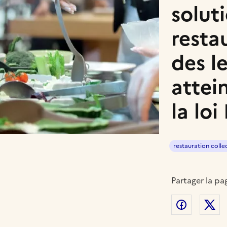
solut
restau
des l
attei
la lo
restauration colle
Partager la pa
Partager
P