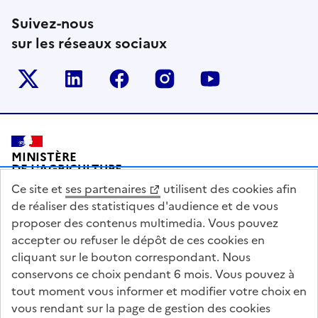
Suivez-nous
sur les réseaux sociaux
Le ministère sur Twitter
Le ministère sur LinkedIn
Le ministère sur Facebook
Le ministère sur Inst
Le ministère s
Pied de page
MINISTÈRE
DE L'AGRICULTURE
DE L'AGRO-ALIMENTAIRE
Ce site et
ses partenaires
utilisent des cookies afin
ET DE LA SOUVERAINETÉ
ALIMENTAIRE
de réaliser des statistiques d'audience et de vous
proposer des contenus multimedia. Vous pouvez
accepter ou refuser le dépôt de ces cookies en
cliquant sur le bouton correspondant. Nous
conservons ce choix pendant 6 mois. Vous pouvez à
legifrance.gouv.fr
info.gouv.fr
tout moment vous informer et modifier votre choix en
vous rendant sur la page de gestion des cookies
service-public.gouv.fr
data.gouv.fr