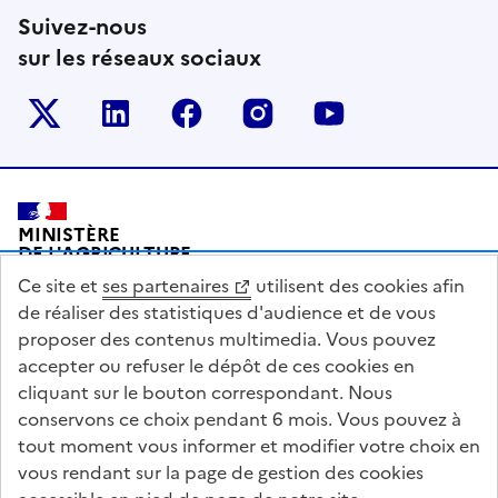
Suivez-nous
sur les réseaux sociaux
Le ministère sur Twitter
Le ministère sur LinkedIn
Le ministère sur Facebook
Le ministère sur Inst
Le ministère s
Pied de page
MINISTÈRE
DE L'AGRICULTURE
DE L'AGRO-ALIMENTAIRE
Ce site et
ses partenaires
utilisent des cookies afin
ET DE LA SOUVERAINETÉ
ALIMENTAIRE
de réaliser des statistiques d'audience et de vous
proposer des contenus multimedia. Vous pouvez
accepter ou refuser le dépôt de ces cookies en
cliquant sur le bouton correspondant. Nous
conservons ce choix pendant 6 mois. Vous pouvez à
legifrance.gouv.fr
info.gouv.fr
tout moment vous informer et modifier votre choix en
vous rendant sur la page de gestion des cookies
service-public.gouv.fr
data.gouv.fr