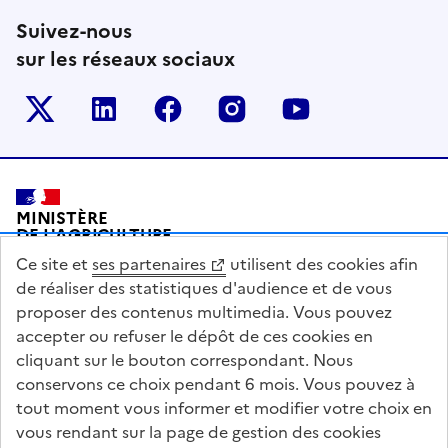
Suivez-nous
sur les réseaux sociaux
Le ministère sur Twitter
Le ministère sur LinkedIn
Le ministère sur Facebook
Le ministère sur Inst
Le ministère s
Pied de page
MINISTÈRE
DE L'AGRICULTURE
DE L'AGRO-ALIMENTAIRE
Ce site et
ses partenaires
utilisent des cookies afin
ET DE LA SOUVERAINETÉ
ALIMENTAIRE
de réaliser des statistiques d'audience et de vous
proposer des contenus multimedia. Vous pouvez
accepter ou refuser le dépôt de ces cookies en
cliquant sur le bouton correspondant. Nous
conservons ce choix pendant 6 mois. Vous pouvez à
legifrance.gouv.fr
info.gouv.fr
tout moment vous informer et modifier votre choix en
vous rendant sur la page de gestion des cookies
service-public.gouv.fr
data.gouv.fr