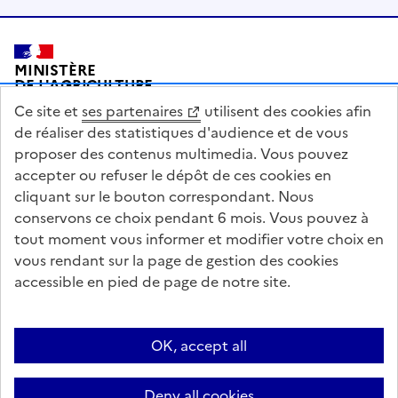
Pied de page
MINISTÈRE
DE L'AGRICULTURE
DE L'AGRO-ALIMENTAIRE
Ce site et
ses partenaires
utilisent des cookies afin
ET DE LA SOUVERAINETÉ
ALIMENTAIRE
de réaliser des statistiques d'audience et de vous
proposer des contenus multimedia. Vous pouvez
accepter ou refuser le dépôt de ces cookies en
cliquant sur le bouton correspondant. Nous
conservons ce choix pendant 6 mois. Vous pouvez à
legifrance.gouv.fr
info.gouv.fr
tout moment vous informer et modifier votre choix en
vous rendant sur la page de gestion des cookies
service-public.gouv.fr
data.gouv.fr
accessible en pied de page de notre site.
Acceo
Plan du site
Accessibilité : partiellement conforme
Questions fréquentes / Contacts
Informations publiques
Flux RSS
OK, accept all
Mentions légales
Archives presse
English contents
Cookies
Deny all cookies