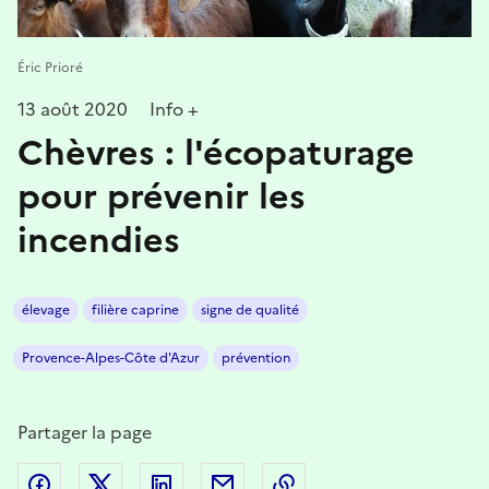
Éric Prioré
13 août 2020
Info +
Chèvres : l'écopaturage
pour prévenir les
incendies
élevage
filière caprine
signe de qualité
Provence-Alpes-Côte d'Azur
prévention
Partager la page
Partager sur Facebook
Partager sur Twitter
Partager sur LinkedIn
Partager par email
Copier dans le presse