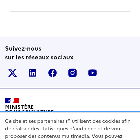
Suivez-nous
sur les réseaux sociaux
Le ministère sur Twitter
Le ministère sur LinkedIn
Le ministère sur Facebook
Le ministère sur Inst
Le ministère s
Pied de page
MINISTÈRE
DE L'AGRICULTURE
DE L'AGRO-ALIMENTAIRE
Ce site et
ses partenaires
utilisent des cookies afin
ET DE LA SOUVERAINETÉ
ALIMENTAIRE
de réaliser des statistiques d'audience et de vous
proposer des contenus multimedia. Vous pouvez