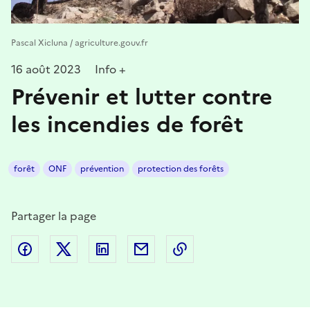
Pascal Xicluna / agriculture.gouv.fr
16 août 2023
Info +
Prévenir et lutter contre
les incendies de forêt
forêt
ONF
prévention
protection des forêts
Partager la page
Partager sur Facebook
Partager sur Twitter
Partager sur LinkedIn
Partager par email
Copier dans le presse