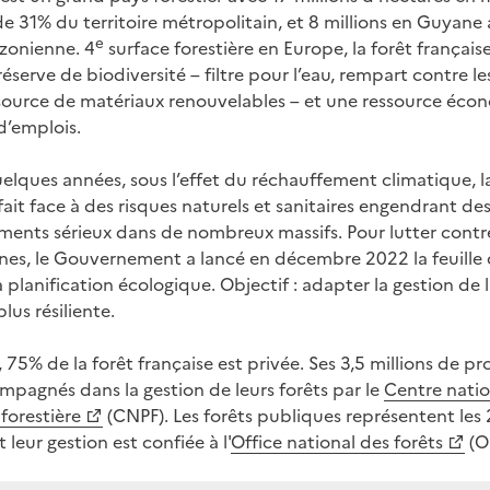
de 31% du territoire métropolitain, et 8 millions en Guyane 
e
zonienne. 4
surface forestière en Europe, la forêt français
réserve de biodiversité – filtre pour l’eau, rempart contre le
 source de matériaux renouvelables – et une ressource éc
d’emplois.
elques années, sous l’effet du réchauffement climatique, la
fait face à des risques naturels et sanitaires engendrant de
ments sérieux dans de nombreux massifs. Pour lutter contr
s, le Gouvernement a lancé en décembre 2022 la feuille 
a planification écologique. Objectif : adapter la gestion de l
plus résiliente.
 75% de la forêt française est privée. Ses 3,5 millions de pr
mpagnés dans la gestion de leurs forêts par le
Centre natio
forestière
(CNPF). Les forêts publiques représentent les
t leur gestion est confiée à l'
Office national des forêts
(O