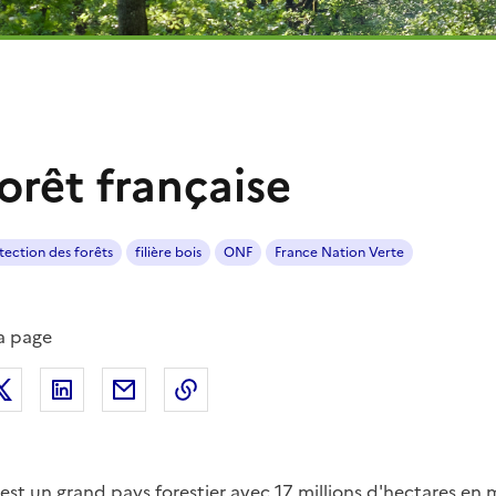
orêt française
tection des forêts
filière bois
ONF
France Nation Verte
la page
ager sur Facebook
Partager sur Twitter
Partager sur LinkedIn
Partager par email
Copier dans le presse-papier
est un grand pays forestier avec 17 millions d'hectares en