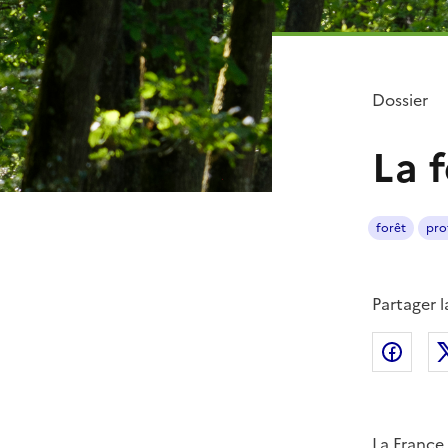
Dossier
La f
forêt
pro
Partager 
Part
La France 