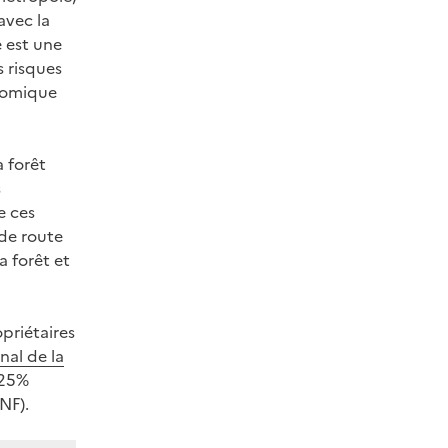
avec la
e est une
s risques
onomique
 forêt
s
e ces
de route
a forêt et
opriétaires
nal de la
 25%
NF).