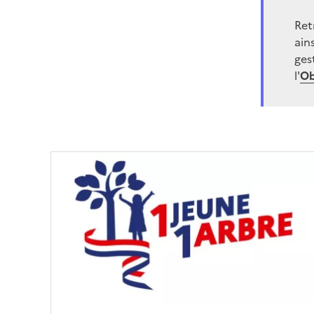
Ret
ain
gest
l'
Ob