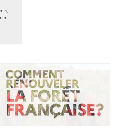
els,
 la