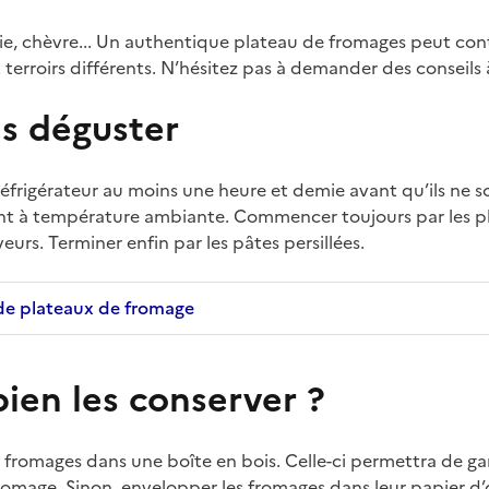
rie, chèvre... Un authentique plateau de fromages peut cont
 terroirs différents. N’hésitez pas à demander des conseils 
es déguster
réfrigérateur au moins une heure et demie avant qu’ils ne so
ent à température ambiante. Commencer toujours par les p
urs. Terminer enfin par les pâtes persillées.
de plateaux de fromage
en les conserver ?
es fromages dans une boîte en bois. Celle-ci permettra de g
fromage. Sinon, envelopper les fromages dans leur papier d’