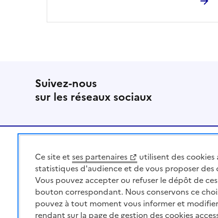
Suivez-nous
sur les réseaux sociaux
Pied de page
Ce site et
ses partenaires
utilisent des cookies 
MINISTÈRE
DE L'AGRICULTURE
statistiques d'audience et de vous proposer des
DE L'AGRO-ALIMENTAIRE
Vous pouvez accepter ou refuser le dépôt de ces 
ET DE LA SOUVERAINETÉ
bouton correspondant. Nous conservons ce choi
ALIMENTAIRE
pouvez à tout moment vous informer et modifier
rendant sur la page de gestion des cookies acces