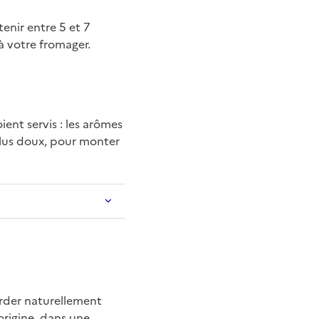
enir entre 5 et 7
à votre fromager.
ient servis : les arômes
lus doux, pour monter
arder naturellement
origine, dans une