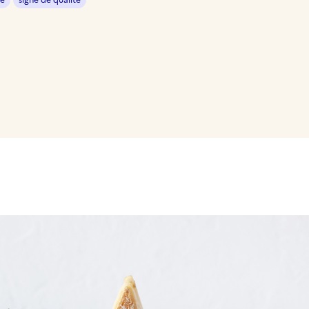
re
signe de qualité
 presse-papier