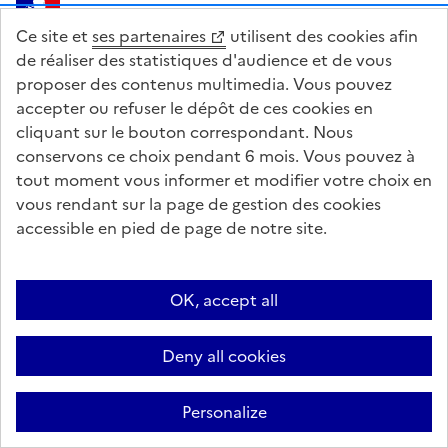
Pied de page
MINISTÈRE
Ce site et
ses partenaires
utilisent des cookies afin
DE L'AGRICULTURE
de réaliser des statistiques d'audience et de vous
DE L'AGRO-ALIMENTAIRE
ET DE LA SOUVERAINETÉ
proposer des contenus multimedia. Vous pouvez
ALIMENTAIRE
accepter ou refuser le dépôt de ces cookies en
cliquant sur le bouton correspondant. Nous
conservons ce choix pendant 6 mois. Vous pouvez à
tout moment vous informer et modifier votre choix en
legifrance.gouv.fr
info.gouv.fr
vous rendant sur la page de gestion des cookies
accessible en pied de page de notre site.
service-public.gouv.fr
data.gouv.fr
Acceo
Plan du site
Accessibilité : partiellement conforme
OK, accept all
Questions fréquentes / Contacts
Informations publiques
Flux RSS
Deny all cookies
Mentions légales
Archives presse
English contents
Cookies
Paramètres d'affichage
Personalize
Sauf mention contraire, tous les textes de ce site sont sous licence