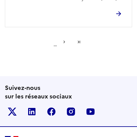
Page suivante
Dernière page
…
Suivez-nous
sur les réseaux sociaux
Le ministère sur Twitter
Le ministère sur LinkedIn
Le ministère sur Facebook
Le ministère sur Inst
Le ministère s