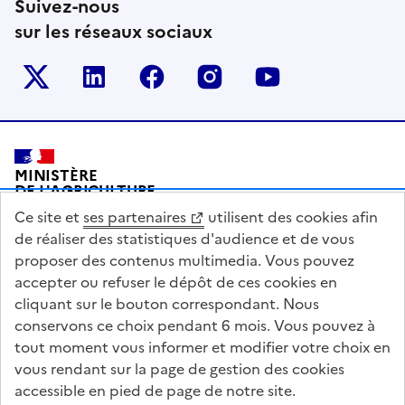
Suivez-nous
sur les réseaux sociaux
Le ministère sur Twitter
Le ministère sur LinkedIn
Le ministère sur Facebook
Le ministère sur Inst
Le ministère s
Pied de page
MINISTÈRE
DE L'AGRICULTURE
DE L'AGRO-ALIMENTAIRE
Ce site et
ses partenaires
utilisent des cookies afin
ET DE LA SOUVERAINETÉ
ALIMENTAIRE
de réaliser des statistiques d'audience et de vous
proposer des contenus multimedia. Vous pouvez
accepter ou refuser le dépôt de ces cookies en
cliquant sur le bouton correspondant. Nous
conservons ce choix pendant 6 mois. Vous pouvez à
legifrance.gouv.fr
info.gouv.fr
tout moment vous informer et modifier votre choix en
vous rendant sur la page de gestion des cookies
service-public.gouv.fr
data.gouv.fr
accessible en pied de page de notre site.