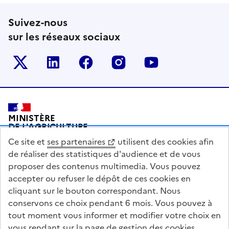
Suivez-nous
sur les réseaux sociaux
Le ministère sur Twitter
Le ministère sur LinkedIn
Le ministère sur Facebook
Le ministère sur Inst
Le ministère s
Pied de page
MINISTÈRE
DE L'AGRICULTURE
DE L'AGRO-ALIMENTAIRE
Ce site et
ses partenaires
utilisent des cookies afin
ET DE LA SOUVERAINETÉ
ALIMENTAIRE
de réaliser des statistiques d'audience et de vous
proposer des contenus multimedia. Vous pouvez
accepter ou refuser le dépôt de ces cookies en
cliquant sur le bouton correspondant. Nous
conservons ce choix pendant 6 mois. Vous pouvez à
legifrance.gouv.fr
info.gouv.fr
tout moment vous informer et modifier votre choix en
vous rendant sur la page de gestion des cookies
service-public.gouv.fr
data.gouv.fr