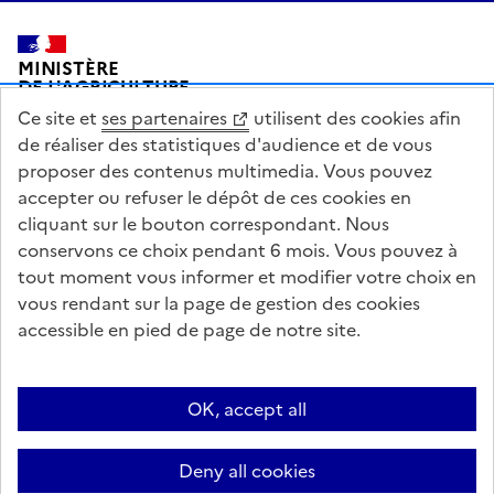
Pied de page
MINISTÈRE
DE L'AGRICULTURE
DE L'AGRO-ALIMENTAIRE
Ce site et
ses partenaires
utilisent des cookies afin
ET DE LA SOUVERAINETÉ
ALIMENTAIRE
de réaliser des statistiques d'audience et de vous
proposer des contenus multimedia. Vous pouvez
accepter ou refuser le dépôt de ces cookies en
cliquant sur le bouton correspondant. Nous
conservons ce choix pendant 6 mois. Vous pouvez à
legifrance.gouv.fr
info.gouv.fr
tout moment vous informer et modifier votre choix en
vous rendant sur la page de gestion des cookies
service-public.gouv.fr
data.gouv.fr
accessible en pied de page de notre site.
Acceo
Plan du site
Accessibilité : partiellement conforme
Questions fréquentes / Contacts
Informations publiques
Flux RSS
OK, accept all
Mentions légales
Archives presse
English contents
Cookies
Deny all cookies
Paramètres d'affichage