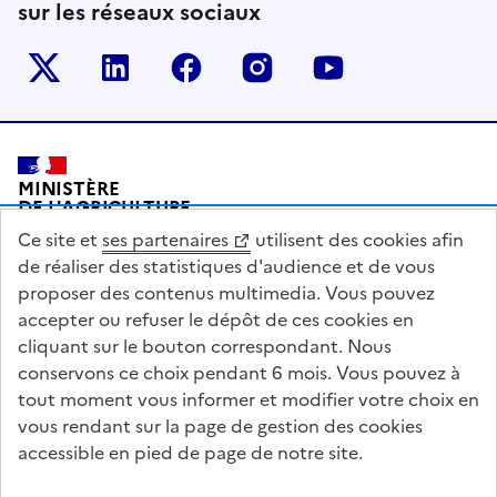
sur les réseaux sociaux
Le ministère sur Twitter
Le ministère sur LinkedIn
Le ministère sur Facebook
Le ministère sur Inst
Le ministère s
Pied de page
MINISTÈRE
DE L'AGRICULTURE
DE L'AGRO-ALIMENTAIRE
Ce site et
ses partenaires
utilisent des cookies afin
ET DE LA SOUVERAINETÉ
ALIMENTAIRE
de réaliser des statistiques d'audience et de vous
proposer des contenus multimedia. Vous pouvez
accepter ou refuser le dépôt de ces cookies en
cliquant sur le bouton correspondant. Nous
conservons ce choix pendant 6 mois. Vous pouvez à
legifrance.gouv.fr
info.gouv.fr
tout moment vous informer et modifier votre choix en
vous rendant sur la page de gestion des cookies
service-public.gouv.fr
data.gouv.fr
accessible en pied de page de notre site.
Acceo
Plan du site
Accessibilité : partiellement conforme