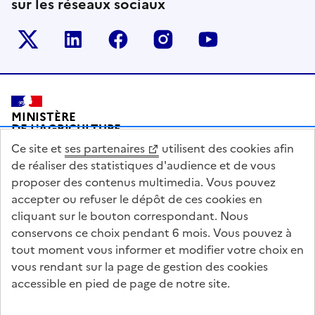
sur les réseaux sociaux
Le ministère sur Twitter
Le ministère sur LinkedIn
Le ministère sur Facebook
Le ministère sur Inst
Le ministère s
Pied de page
MINISTÈRE
DE L'AGRICULTURE
DE L'AGRO-ALIMENTAIRE
Ce site et
ses partenaires
utilisent des cookies afin
ET DE LA SOUVERAINETÉ
ALIMENTAIRE
de réaliser des statistiques d'audience et de vous
proposer des contenus multimedia. Vous pouvez
accepter ou refuser le dépôt de ces cookies en
cliquant sur le bouton correspondant. Nous
conservons ce choix pendant 6 mois. Vous pouvez à
legifrance.gouv.fr
info.gouv.fr
tout moment vous informer et modifier votre choix en
vous rendant sur la page de gestion des cookies
service-public.gouv.fr
data.gouv.fr
accessible en pied de page de notre site.
Acceo
Plan du site
Accessibilité : partiellement conforme