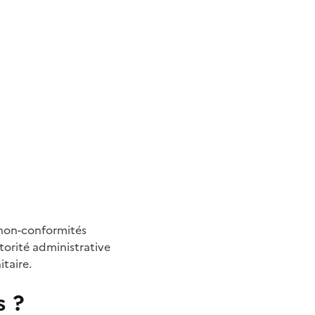
 non-conformités
torité administrative
itaire.
s ?