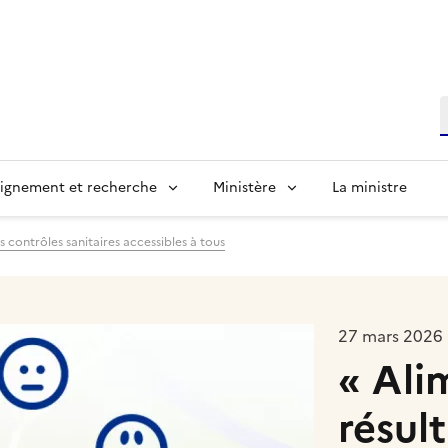
R
ignement et recherche
Ministère
La ministre
es contrôles sanitaires accessibles à tous
27 mars 2026
« Ali
résul