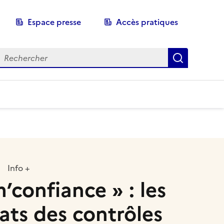
Espace presse
Accès pratiques
echerche
Recherch
Info +
m’confiance » : les
tats des contrôles