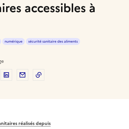
aires accessibles à
numérique
sécurité sanitaire des aliments
ge
 sur Facebook
artager sur Twitter
Partager sur LinkedIn
Partager par email
Copier dans le presse-papier
itaires réalisés depuis