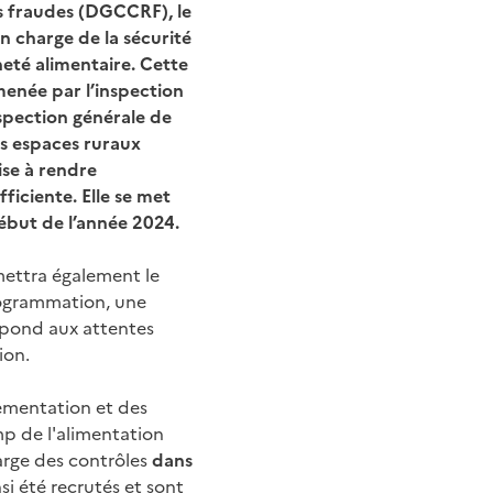
es fraudes (DGCCRF), le
n charge de la sécurité
ineté alimentaire. Cette
menée par l’inspection
nspection générale de
des espaces ruraux
ise à rendre
fficiente. Elle se met
ébut de l’année 2024.
rmettra également le
rogrammation, une
épond aux attentes
ion.
lementation et des
amp de l'alimentation
arge des contrôles
dans
i été recrutés et sont