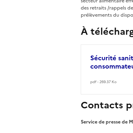
secteur alimentaire ef
des retraits /rappels d
prélèvements du disposi
À téléchar
Sécurité sani
consommate
pdf - 269.37 Ko
Contacts p
Service de presse de 