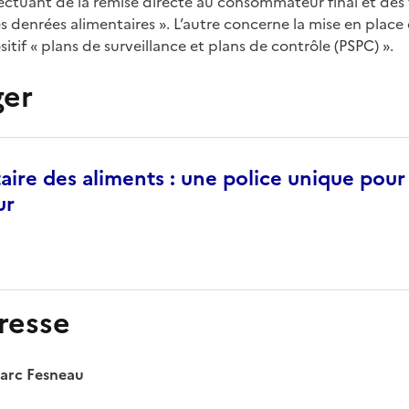
fectuant de la remise directe au consommateur final et des
es denrées alimentaires ». L’autre concerne la mise en place
tif « plans de surveillance et plans de contrôle (PSPC) ».
ger
taire des aliments : une police unique pour
ur
resse
Marc Fesneau