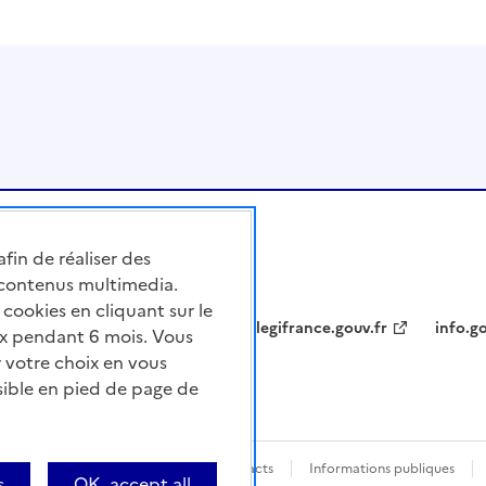
afin de réaliser des
 contenus multimedia.
cookies en cliquant sur le
legifrance.gouv.fr
info.go
x pendant 6 mois. Vous
 votre choix en vous
sible en pied de page de
nforme
Questions fréquentes / Contacts
Informations publiques
s
OK, accept all