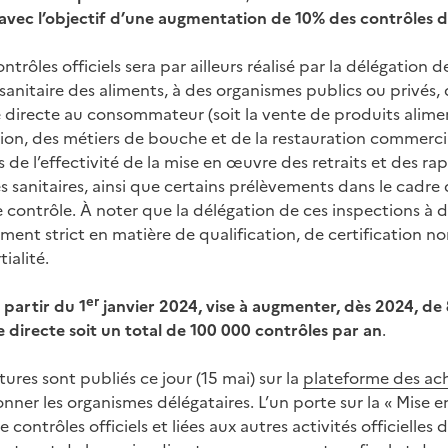
avec l’objectif d’une augmentation de 10% des contrôles 
trôles officiels sera par ailleurs réalisé par la délégation 
sanitaire des aliments, à des organismes publics ou privés,
e directe au consommateur (soit la vente de produits alimen
tion, des métiers de bouche et de la restauration commercia
 de l’effectivité de la mise en œuvre des retraits et des ra
tes sanitaires, ainsi que certains prélèvements dans le cadre
e contrôle. À noter que la délégation de ces inspections à d
ent strict en matière de qualification, de certification n
ialité.
er
à partir du 1
janvier 2024, vise à augmenter, dès 2024, d
 directe soit un total de 100 000 contrôles par an
.
res sont publiés ce jour (15 mai) sur la
plateforme des ach
onner les organismes délégataires. L’un porte sur la « Mise e
contrôles officiels et liées aux autres activités officielles