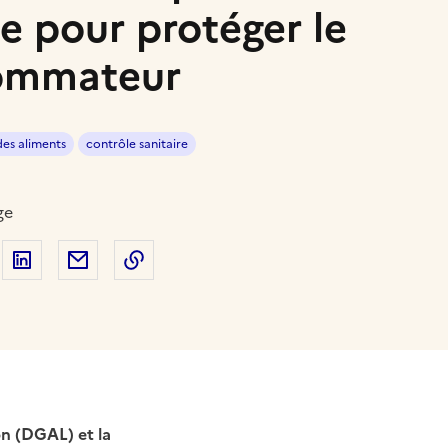
e pour protéger le
ommateur
des aliments
contrôle sanitaire
ge
 sur Facebook
artager sur Twitter
Partager sur LinkedIn
Partager par email
Copier dans le presse-papier
on (DGAL) et la