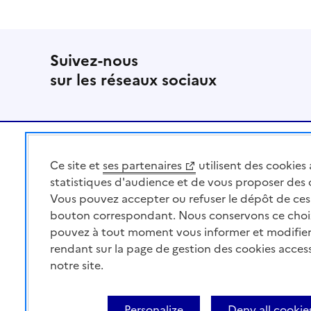
Suivez-nous
sur les réseaux sociaux
Pied de page
Ce site et
ses partenaires
utilisent des cookies 
MINISTÈRE
DE L'AGRICULTURE
statistiques d'audience et de vous proposer des
DE L'AGRO-ALIMENTAIRE
Vous pouvez accepter ou refuser le dépôt de ces 
ET DE LA SOUVERAINETÉ
bouton correspondant. Nous conservons ce choi
ALIMENTAIRE
pouvez à tout moment vous informer et modifier
rendant sur la page de gestion des cookies acces
notre site.
Acceo
Plan du site
Accessibilité : partiellement co
Personalize
Deny all cookie