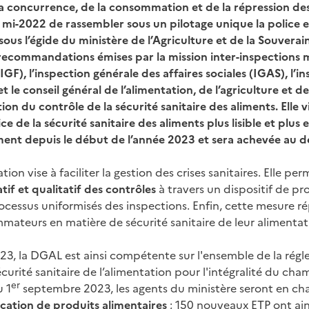
la concurrence, de la consommation et de la répression d
mi-2022 de rassembler sous un pilotage unique la police e
 sous l’égide du ministère de l’Agriculture et de la Souvera
 recommandations émises par la mission inter-inspections 
IGF), l’inspection générale des affaires sociales (IGAS), l’i
et le conseil général de l’alimentation, de l’agriculture et 
ion du contrôle de la sécurité sanitaire des aliments. Elle v
ice de la sécurité sanitaire des aliments plus lisible et plus e
ent depuis le début de l’année 2023 et sera achevée au d
ion vise à faciliter la gestion des crises sanitaires. Elle pe
if et qualitatif des contrôles
à travers un dispositif de p
cessus uniformisés des inspections. Enfin, cette mesure r
mateurs en matière de sécurité sanitaire de leur alimentat
2023, la DGAL est ainsi compétente sur l'ensemble de la rég
sécurité sanitaire de l’alimentation pour l'intégralité du ch
er
 1
septembre 2023, les agents du ministère seront en ch
ication de produits alimentaires
; 150 nouveaux ETP ont ains