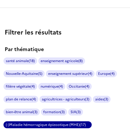
Filtrer les résultats
Par thématique
santé animale
(18)
enseignement agricole
(8)
Nouvelle-Aquitaine
(5)
enseignement supérieur
(4)
Europe
(4)
filière végétale
(4)
numérique
(4)
Occitanie
(4)
plan de relance
(4)
agricultrices - agriculteurs
(3)
aides
(3)
bien-être animal
(3)
formation
(3)
SIA
(3)
(-)
Maladie hémorragique épizootique (MHE)
(17)