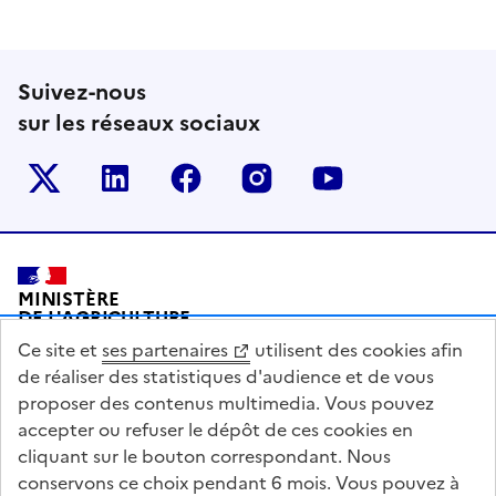
Suivez-nous
sur les réseaux sociaux
Le ministère sur Twitter
Le ministère sur LinkedIn
Le ministère sur Facebook
Le ministère sur Inst
Le ministère s
Pied de page
MINISTÈRE
DE L'AGRICULTURE
DE L'AGRO-ALIMENTAIRE
Ce site et
ses partenaires
utilisent des cookies afin
ET DE LA SOUVERAINETÉ
ALIMENTAIRE
de réaliser des statistiques d'audience et de vous
proposer des contenus multimedia. Vous pouvez
accepter ou refuser le dépôt de ces cookies en
cliquant sur le bouton correspondant. Nous
conservons ce choix pendant 6 mois. Vous pouvez à
legifrance.gouv.fr
info.gouv.fr