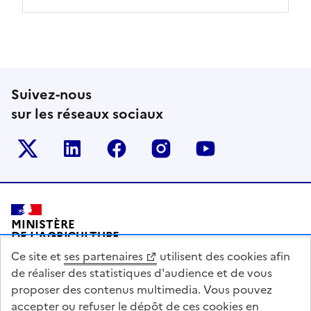
Suivez-nous
sur les réseaux sociaux
Le ministère sur Twitter
Le ministère sur LinkedIn
Le ministère sur Facebook
Le ministère sur Inst
Le ministère s
Pied de page
MINISTÈRE
DE L'AGRICULTURE
DE L'AGRO-ALIMENTAIRE
Ce site et
ses partenaires
utilisent des cookies afin
ET DE LA SOUVERAINETÉ
ALIMENTAIRE
de réaliser des statistiques d'audience et de vous
proposer des contenus multimedia. Vous pouvez
accepter ou refuser le dépôt de ces cookies en