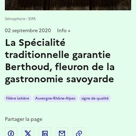
Sémaphore - SIFA
02 septembre 2020
Info +
La Spécialité
traditionnelle garantie
Berthoud, fleuron de la
gastronomie savoyarde
filière laitière
Auvergne-Rhône-Alpes
signe de qualité
Partager la page
Partager sur Facebook
Partager sur Twitter
Partager sur LinkedIn
Partager par email
Copier dans le presse