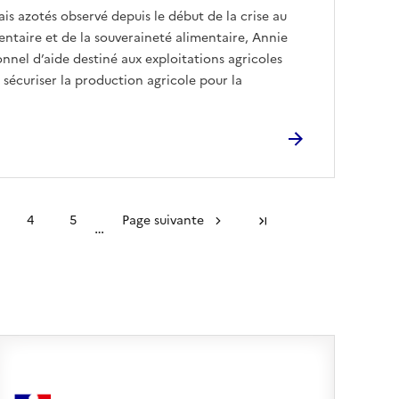
is azotés observé depuis le début de la crise au
mentaire et de la souveraineté alimentaire, Annie
nel d’aide destiné aux exploitations agricoles
t sécuriser la production agricole pour la
4
5
Page suivante
Dernière page
…