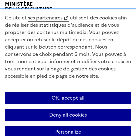
Pied de page
MINISTÈRE
DE L'AGRICULTURE
DE L'AGRO-ALIMENTAIRE
Ce site et
ses partenaires
utilisent des cookies afin
ET DE LA SOUVERAINETÉ
ALIMENTAIRE
de réaliser des statistiques d'audience et de vous
proposer des contenus multimedia. Vous pouvez
accepter ou refuser le dépôt de ces cookies en
cliquant sur le bouton correspondant. Nous
conservons ce choix pendant 6 mois. Vous pouvez à
legifrance.gouv.fr
info.gouv.fr
tout moment vous informer et modifier votre choix en
vous rendant sur la page de gestion des cookies
service-public.gouv.fr
data.gouv.fr
accessible en pied de page de notre site.
Acceo
Plan du site
Accessibilité : partiellement conforme
OK, accept all
Questions fréquentes / Contacts
Informations publiques
Flux RSS
Mentions légales
Archives presse
English contents
Cookies
Deny all cookies
Paramètres d'affichage
Sauf mention contraire, tous les textes de ce site sont sous licence
Personalize
etalab-2.0