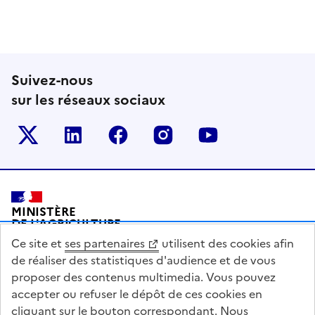
Suivez-nous
sur les réseaux sociaux
Le ministère sur Twitter
Le ministère sur LinkedIn
Le ministère sur Facebook
Le ministère sur Inst
Le ministère s
Pied de page
MINISTÈRE
DE L'AGRICULTURE
DE L'AGRO-ALIMENTAIRE
Ce site et
ses partenaires
utilisent des cookies afin
ET DE LA SOUVERAINETÉ
ALIMENTAIRE
de réaliser des statistiques d'audience et de vous
proposer des contenus multimedia. Vous pouvez
accepter ou refuser le dépôt de ces cookies en
cliquant sur le bouton correspondant. Nous