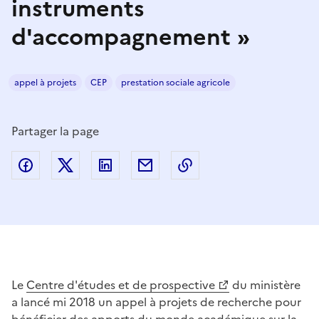
instruments
d'accompagnement »
appel à projets
CEP
prestation sociale agricole
Partager la page
Partager sur Facebook
Partager sur Twitter
Partager sur LinkedIn
Partager par email
Copier dans le presse
Le
Centre d'études et de prospective
du ministère
a lancé mi 2018 un appel à projets de recherche pour
bénéficier des apports du monde académique sur la