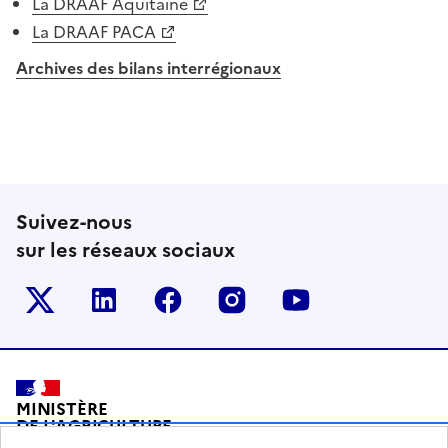
La DRAAF Aquitaine
La DRAAF PACA
Archives des bilans interrégionaux
Suivez-nous
sur les réseaux sociaux
Le ministère sur Twitter
Le ministère sur LinkedIn
Le ministère sur Facebook
Le ministère sur Inst
Le ministère s
Pied de page
MINISTÈRE
DE L'AGRICULTURE
DE L'AGRO-ALIMENTAIRE