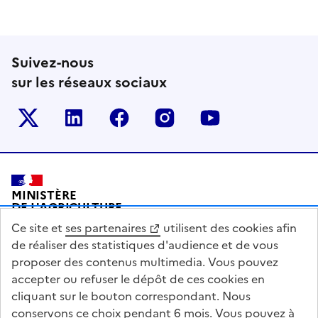
Suivez-nous
sur les réseaux sociaux
Le ministère sur Twitter
Le ministère sur LinkedIn
Le ministère sur Facebook
Le ministère sur Inst
Le ministère s
Pied de page
MINISTÈRE
DE L'AGRICULTURE
DE L'AGRO-ALIMENTAIRE
Ce site et
ses partenaires
utilisent des cookies afin
ET DE LA SOUVERAINETÉ
ALIMENTAIRE
de réaliser des statistiques d'audience et de vous
proposer des contenus multimedia. Vous pouvez
accepter ou refuser le dépôt de ces cookies en
cliquant sur le bouton correspondant. Nous
conservons ce choix pendant 6 mois. Vous pouvez à