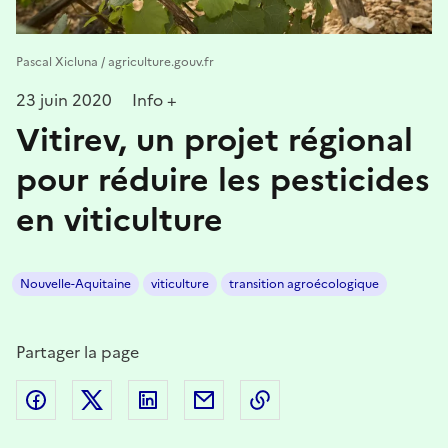
Pascal Xicluna / agriculture.gouv.fr
23 juin 2020
Info +
Vitirev, un projet régional
pour réduire les pesticides
en viticulture
Nouvelle-Aquitaine
viticulture
transition agroécologique
Partager la page
Partager sur Facebook
Partager sur Twitter
Partager sur LinkedIn
Partager par email
Copier dans le presse