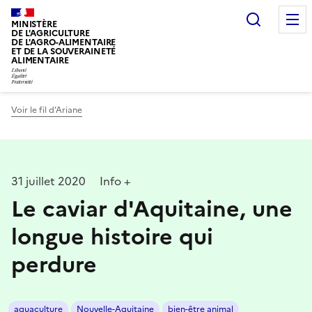
Recherc
MINISTÈRE
DE L'AGRICULTURE
DE L'AGRO-ALIMENTAIRE
ET DE LA SOUVERAINETÉ
ALIMENTAIRE
Voir le fil d’Ariane
31 juillet 2020
Info +
Le caviar d'Aquitaine, une
longue histoire qui
perdure
aquaculture
Nouvelle-Aquitaine
bien-être animal