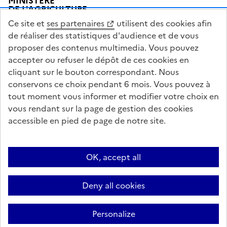
MINISTÈRE
DE L'AGRICULTURE
DE L'AGRO-ALIMENTAIRE
Ce site et
ses partenaires
utilisent des cookies afin
ET DE LA SOUVERAINETÉ
ALIMENTAIRE
de réaliser des statistiques d'audience et de vous
proposer des contenus multimedia. Vous pouvez
accepter ou refuser le dépôt de ces cookies en
cliquant sur le bouton correspondant. Nous
conservons ce choix pendant 6 mois. Vous pouvez à
legifrance.gouv.fr
info.gouv.fr
tout moment vous informer et modifier votre choix en
vous rendant sur la page de gestion des cookies
service-public.gouv.fr
data.gouv.fr
accessible en pied de page de notre site.
Acceo
Plan du site
Accessibilité : partiellement conforme
OK, accept all
Questions fréquentes / Contacts
Informations publiques
Flux RSS
Mentions légales
Archives presse
English contents
Cookies
Deny all cookies
Paramètres d'affichage
Sauf mention contraire, tous les textes de ce site sont sous licence
Personalize
etalab-2.0