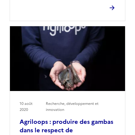
10 août
Recherche, développement et
2020
innovation
Agriloops : produire des gambas
dans le respect de