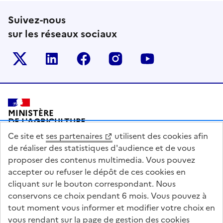
Suivez-nous
sur les réseaux sociaux
Le ministère sur Twitter
Le ministère sur LinkedIn
Le ministère sur Facebook
Le ministère sur Inst
Le ministère s
Pied de page
MINISTÈRE
DE L'AGRICULTURE
DE L'AGRO-ALIMENTAIRE
Ce site et
ses partenaires
utilisent des cookies afin
ET DE LA SOUVERAINETÉ
ALIMENTAIRE
de réaliser des statistiques d'audience et de vous
proposer des contenus multimedia. Vous pouvez
accepter ou refuser le dépôt de ces cookies en
cliquant sur le bouton correspondant. Nous
conservons ce choix pendant 6 mois. Vous pouvez à
legifrance.gouv.fr
info.gouv.fr
tout moment vous informer et modifier votre choix en
vous rendant sur la page de gestion des cookies
service-public.gouv.fr
data.gouv.fr