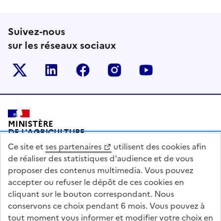
Suivez-nous
sur les réseaux sociaux
Le ministère sur Twitter
Le ministère sur LinkedIn
Le ministère sur Facebook
Le ministère sur Inst
Le ministère s
Pied de page
MINISTÈRE
DE L'AGRICULTURE
DE L'AGRO-ALIMENTAIRE
Ce site et
ses partenaires
utilisent des cookies afin
ET DE LA SOUVERAINETÉ
ALIMENTAIRE
de réaliser des statistiques d'audience et de vous
proposer des contenus multimedia. Vous pouvez
accepter ou refuser le dépôt de ces cookies en
cliquant sur le bouton correspondant. Nous
conservons ce choix pendant 6 mois. Vous pouvez à
legifrance.gouv.fr
info.gouv.fr
tout moment vous informer et modifier votre choix en