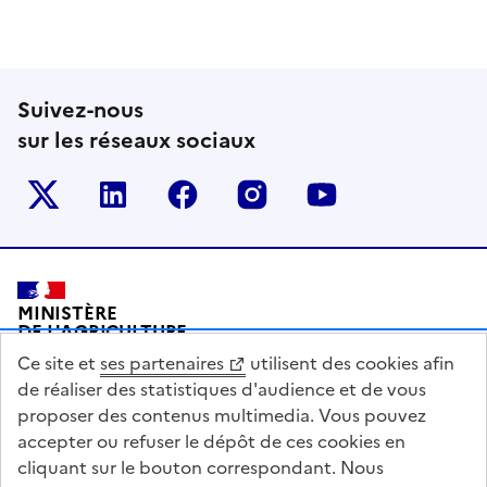
Suivez-nous
sur les réseaux sociaux
Le ministère sur Twitter
Le ministère sur LinkedIn
Le ministère sur Facebook
Le ministère sur Inst
Le ministère s
Pied de page
MINISTÈRE
DE L'AGRICULTURE
DE L'AGRO-ALIMENTAIRE
Ce site et
ses partenaires
utilisent des cookies afin
ET DE LA SOUVERAINETÉ
ALIMENTAIRE
de réaliser des statistiques d'audience et de vous
proposer des contenus multimedia. Vous pouvez
accepter ou refuser le dépôt de ces cookies en
cliquant sur le bouton correspondant. Nous