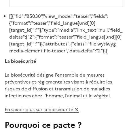
[[{"fid":"85030","view_mode":"teaser","fields":
{"format":"teaser","field_langue[und][0]
[target_id]":""},"type":"media","link_text":null,"field_
deltas":{"2":{"format":"teaser","field_langue[und][0]
[target_id]":""}},"attributes":{"class":"file wysiwyg
media-element file-teaser","data-delta":"2"}}]]
La biosécurité
La biosécurité désigne l'ensemble de mesures
préventives et réglementaires visant à réduire les
risques de diffusion et transmission de maladies
infectieuses chez l’homme, l’animal et le végétal.
En savoir plus sur la biosécurité
Pourquoi ce pacte ?