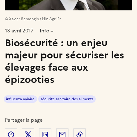
© Xavier Remongin / Min.Agri.Fr
13 avril 2017
Info +
Biosécurité : un enjeu
majeur pour sécuriser les
élevages face aux
épizooties
influenza aviaire
sécurité sanitaire des aliments
Partager la page
Partager sur Facebook
Partager sur Twitter
Partager sur LinkedIn
Partager par email
Copier dans le presse