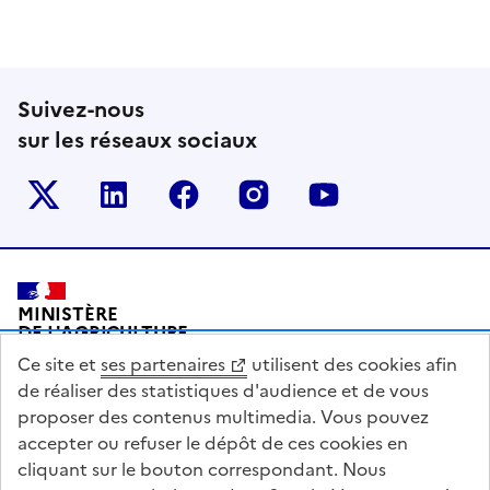
Suivez-nous
sur les réseaux sociaux
Le ministère sur Twitter
Le ministère sur LinkedIn
Le ministère sur Facebook
Le ministère sur Inst
Le ministère s
Pied de page
MINISTÈRE
DE L'AGRICULTURE
DE L'AGRO-ALIMENTAIRE
Ce site et
ses partenaires
utilisent des cookies afin
ET DE LA SOUVERAINETÉ
ALIMENTAIRE
de réaliser des statistiques d'audience et de vous
proposer des contenus multimedia. Vous pouvez
accepter ou refuser le dépôt de ces cookies en
cliquant sur le bouton correspondant. Nous