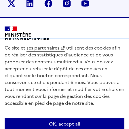
Le ministère sur Twitter
Le ministère sur LinkedIn
Le ministère sur Facebook
Le ministère sur Inst
Le ministère s
Pied de page
MINISTÈRE
DE L'AGRICULTURE
DE L'AGRO-ALIMENTAIRE
Ce site et
ses partenaires
utilisent des cookies afin
ET DE LA SOUVERAINETÉ
ALIMENTAIRE
de réaliser des statistiques d'audience et de vous
proposer des contenus multimedia. Vous pouvez
accepter ou refuser le dépôt de ces cookies en
cliquant sur le bouton correspondant. Nous
conservons ce choix pendant 6 mois. Vous pouvez à
legifrance.gouv.fr
info.gouv.fr
tout moment vous informer et modifier votre choix en
vous rendant sur la page de gestion des cookies
service-public.gouv.fr
data.gouv.fr
accessible en pied de page de notre site.
Acceo
Plan du site
Accessibilité : partiellement conforme
OK, accept all
Questions fréquentes / Contacts
Informations publiques
Flux RSS