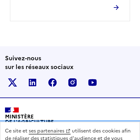
Suivez-nous
sur les réseaux sociaux
Le ministère sur Twitter
Le ministère sur LinkedIn
Le ministère sur Facebook
Le ministère sur Inst
Le ministère s
Pied de page
MINISTÈRE
DE L'AGRICULTURE
DE L'AGRO-ALIMENTAIRE
Ce site et
ses partenaires
utilisent des cookies afin
ET DE LA SOUVERAINETÉ
ALIMENTAIRE
de réaliser des statistiques d'audience et de vous