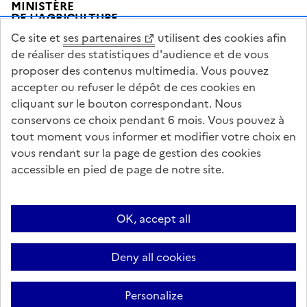
MINISTÈRE
DE L'AGRICULTURE
DE L'AGRO-ALIMENTAIRE
Ce site et
ses partenaires
utilisent des cookies afin
ET DE LA SOUVERAINETÉ
ALIMENTAIRE
de réaliser des statistiques d'audience et de vous
proposer des contenus multimedia. Vous pouvez
accepter ou refuser le dépôt de ces cookies en
cliquant sur le bouton correspondant. Nous
conservons ce choix pendant 6 mois. Vous pouvez à
legifrance.gouv.fr
info.gouv.fr
tout moment vous informer et modifier votre choix en
vous rendant sur la page de gestion des cookies
service-public.gouv.fr
data.gouv.fr
accessible en pied de page de notre site.
Acceo
Plan du site
Accessibilité : partiellement conforme
Questions fréquentes / Contacts
Informations publiques
Flux RSS
OK, accept all
Mentions légales
Archives presse
English contents
Cookies
Deny all cookies
Paramètres d'affichage
Sauf mention contraire, tous les textes de ce site sont sous licence
Personalize
etalab-2.0