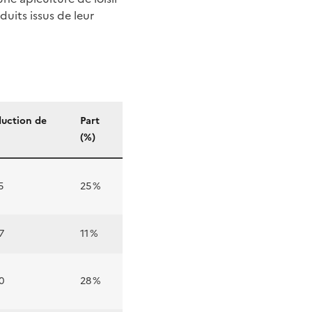
duits issus de leur
uction de
Part
(%)
5
25 %
7
11 %
0
28 %