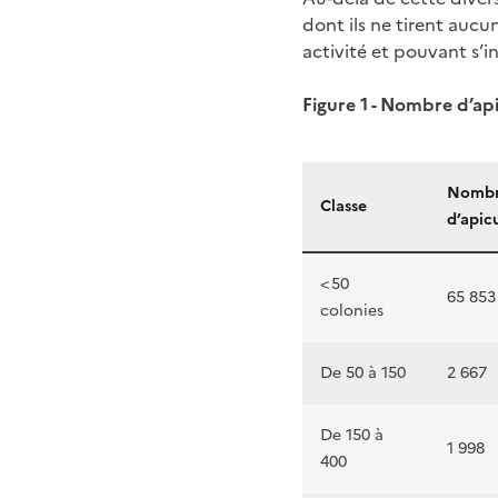
dont ils ne tirent aucu
activité et pouvant s’i
Figure 1 - Nombre d’ap
Nomb
Classe
d’apic
< 50
65 853
colonies
De 50 à 150
2 667
De 150 à
1 998
400