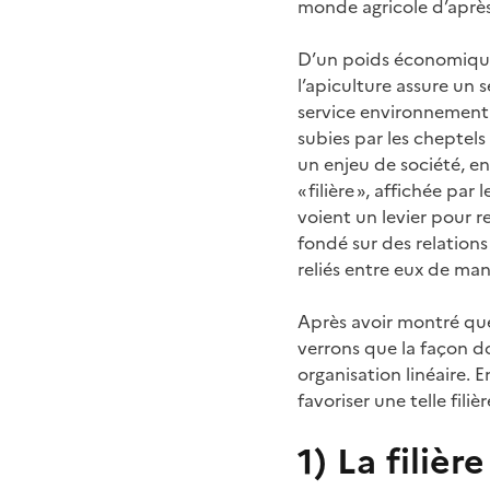
monde agricole d’après-
D’un poids économique 
l’apiculture assure un s
service environnemental 
subies par les cheptels 
un enjeu de société, en
« filière », affichée pa
voient un levier pour r
fondé sur des relatio
reliés entre eux de man
Après avoir montré que 
verrons que la façon do
organisation linéaire. 
favoriser une telle fili
1) La filièr