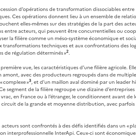
uccession d’opérations de transformation dissociables entre e
ues. Ces opérations donnent lieu à un ensemble de relat
chent elles-mêmes sur des stratégies de la part des acteurs
ns entre acteurs, qui peuvent être concurrentielles ou coo
lyser la filière comme un méso-système économique et social
 transformations techniques et aux confrontations des log
2
s de régulation déterminés »
.
première vue, les caractéristiques d’une filière agricole. Elle
n amont, avec des producteurs regroupés dans de multiple
3
 « complexe »
, et d’un maillon aval dominé par un leader hi
Ce segment de la filière regroupe une dizaine d’entreprise
 vrac, en France ou à l’étranger, le conditionnent avant de 
 circuit de la grande et moyenne distribution, avec parfois
 acteurs sont confrontés à des défis identifiés dans un « plan
ion interprofessionnelle InterApi. Ceux-ci sont économique