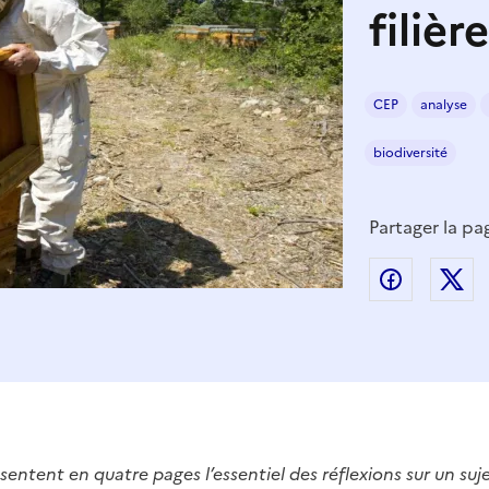
filièr
CEP
analyse
biodiversité
Partager la pa
Partager
P
entent en quatre pages l’essentiel des réflexions sur un suje