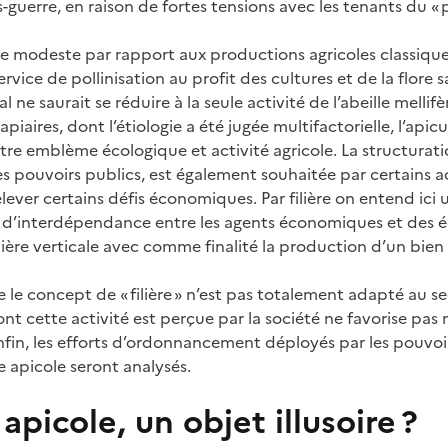
guerre, en raison de fortes tensions avec les tenants du « 
modeste par rapport aux productions agricoles classiques (l
ervice de pollinisation au profit des cultures et de la flore
ne saurait se réduire à la seule activité de l’abeille mellif
apiaires, dont l’étiologie a été jugée multifactorielle, l’api
tre emblème écologique et activité agricole. La structurati
r les pouvoirs publics, est également souhaitée par certains a
elever certains défis économiques. Par filière on entend ic
ns d’interdépendance entre les agents économiques et des
ière verticale avec comme finalité la production d’un bien 
le concept de « filière » n’est pas totalement adapté au s
nt cette activité est perçue par la société ne favorise pas 
Enfin, les efforts d’ordonnancement déployés par les pouvoi
ère apicole seront analysés.
e apicole, un objet illusoire ?