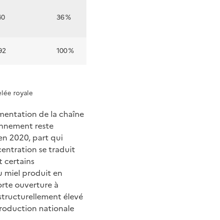
40
36 %
92
100 %
elée royale
mentation de la chaîne
tionnement reste
en 2020, part qui
centration se traduit
t certains
u miel produit en
orte ouverture à
 structurellement élevé
roduction nationale