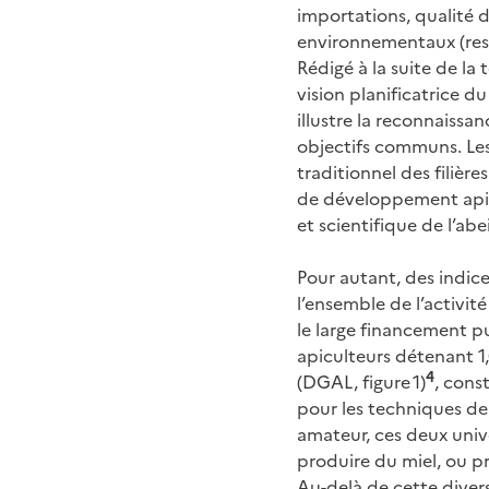
importations, qualité de
environnementaux (resso
Rédigé à la suite de la
vision planificatrice d
illustre la reconnaissa
objectifs communs. Les
traditionnel des filière
de développement apico
et scientifique de l’abei
Pour autant, des indice
l’ensemble de l’activité
le large financement pu
apiculteurs détenant 1,
4
(DGAL, figure 1)
, cons
pour les techniques de
amateur, ces deux uni
produire du miel, ou pr
Au-delà de cette divers