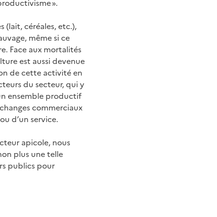
productivisme ».
ait, céréales, etc.),
 sauvage, même si ce
ère. Face aux mortalités
culture est aussi devenue
on de cette activité en
cteurs du secteur, qui y
i un ensemble productif
 échanges commerciaux
ou d’un service.
ecteur apicole, nous
non plus une telle
rs publics pour