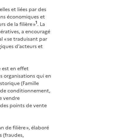
lles et liées par des
ions économiques et
1
 de la filière »
. La
pératives, a encouragé
 « se traduisant par
iques d’acteurs et
 est en effet
s organisations qui en
storique (Famille
s de conditionnement,
le vendre
 des points de vente
 de filière », élaboré
s (fraudes,