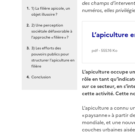
des champs d’interventi
1) La filière apicole, un
numéros, elles privilég
objet illusoire ?
2) Une perception
sociétale défavorable à
L’apiculture e
l’approche « filière » ?
3) Les efforts des
pdf - 555.16 Ko
pouvoirs publics pour
structurer l’apiculture en
filière
L’apiculture occupe une
Conclusion
rôle en tant qu’indica
sur ce secteur, en s’in
cette activité. Cette n
L’apiculture a connu u
« paysanne » à partir d
mondiale, et une nouve
couches urbaines aisées