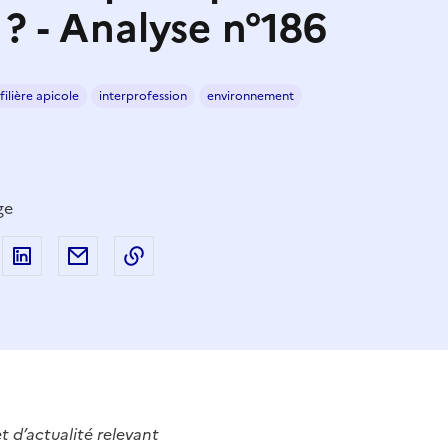
e ? - Analyse n°186
filière apicole
interprofession
environnement
ge
 sur Facebook
artager sur Twitter
Partager sur LinkedIn
Partager par email
Copier dans le presse-papier
t d’actualité relevant