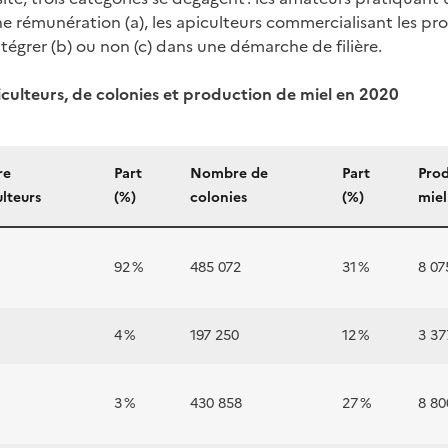
ne rémunération (a), les apiculteurs commercialisant les pro
ntégrer (b) ou non (c) dans une démarche de filière.
iculteurs, de colonies et production de miel en 2020
re
Part
Nombre de
Part
Prod
ulteurs
(%)
colonies
(%)
miel
92 %
485 072
31 %
8 07
4 %
197 250
12 %
3 37
3 %
430 858
27 %
8 80