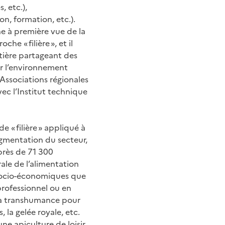
, etc.),
n, formation, etc.).
ne à première vue de la
e « filière », et il
ntière partageant des
ur l’environnement
s Associations régionales
c l’Institut technique
 « filière » appliqué à
segmentation du secteur,
 près de 71 300
ale de l’alimentation
s socio-économiques que
professionnel ou en
la transhumance pour
 la gelée royale, etc.
ne apiculture de loisir