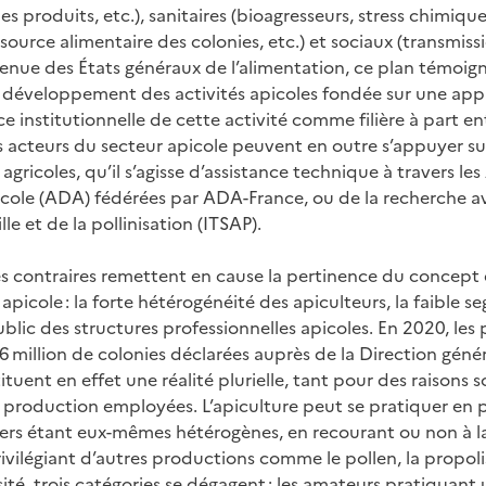
s produits, etc.), sanitaires (bioagresseurs, stress chimiques
urce alimentaire des colonies, etc.) et sociaux (transmissio
 tenue des États généraux de l’alimentation, ce plan témoig
u développement des activités apicoles fondée sur une approch
nce institutionnelle de cette activité comme filière à part e
 acteurs du secteur apicole peuvent en outre s’appuyer s
s agricoles, qu’il s’agisse d’assistance technique à travers le
le (ADA) fédérées par ADA-France, ou de la recherche ave
lle et de la pollinisation (ITSAP).
s contraires remettent en cause la pertinence du concept de
 apicole : la forte hétérogénéité des apiculteurs, la faible 
blic des structures professionnelles apicoles. En 2020, les
6 million de colonies déclarées auprès de la Direction génér
tituent en effet une réalité plurielle, tant pour des raison
 production employées. L’apiculture peut se pratiquer en 
vers étant eux-mêmes hétérogènes, en recourant ou non à 
ivilégiant d’autres productions comme le pollen, la propolis,
ité, trois catégories se dégagent : les amateurs pratiquant u