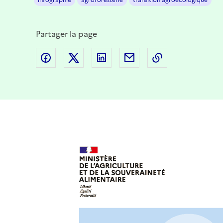
infographie
agroforesterie
transition agroécologique
Partager la page
Partager sur Facebook
Partager sur Twitter
Partager sur LinkedIn
Partager par email
Copier dans le