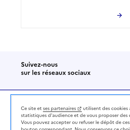
Suivez-nous
sur les réseaux sociaux
Pied de page
Ce site et
ses partenaires
utilisent des cookies 
MINISTÈRE
DE L'AGRICULTURE
statistiques d'audience et de vous proposer des
DE L'AGRO-ALIMENTAIRE
Vous pouvez accepter ou refuser le dépôt de ces 
ET DE LA SOUVERAINETÉ
bouton correspondant. Nous conservons ce choi