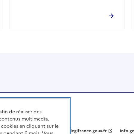
afin de réaliser des
 contenus multimedia.
cookies en cliquant sur le
legifrance.gouv.fr
info.go
x pendant 6 mois. Vous