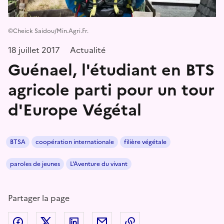
©Cheick Saidou/Min.Agri.Fr.
18 juillet 2017
Actualité
Guénael, l'étudiant en BTS
agricole parti pour un tour
d'Europe Végétal
BTSA
coopération internationale
filière végétale
paroles de jeunes
L'Aventure du vivant
Partager la page
Partager sur Facebook
Partager sur Twitter
Partager sur LinkedIn
Partager par email
Copier dans le presse