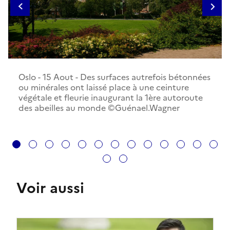
Oslo - 15 Aout - Des surfaces autrefois bétonnées
ou minérales ont laissé place à une ceinture
végétale et fleurie inaugurant la 1ère autoroute
des abeilles au monde ©Guénael.Wagner
1
2
3
4
5
6
7
8
9
10
11
12
13
14
15
Voir aussi