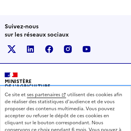
Suivez-nous
sur les réseaux sociaux
Le ministère sur Twitter
Le ministère sur LinkedIn
Le ministère sur Facebook
Le ministère sur Inst
Le ministère s
Pied de page
MINISTÈRE
DE L'AGRICULTURE
DE L'AGRO-ALIMENTAIRE
Ce site et
ses partenaires
utilisent des cookies afin
ET DE LA SOUVERAINETÉ
ALIMENTAIRE
de réaliser des statistiques d'audience et de vous
proposer des contenus multimedia. Vous pouvez
accepter ou refuser le dépôt de ces cookies en
cliquant sur le bouton correspondant. Nous
conservons ce choix pendant 6 mois. Vous pouvez à