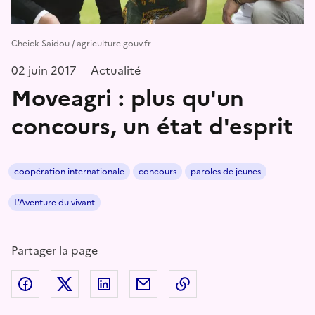
Cheick Saidou / agriculture.gouv.fr
02 juin 2017
Actualité
Moveagri : plus qu'un
concours, un état d'esprit
coopération internationale
concours
paroles de jeunes
L'Aventure du vivant
Partager la page
Partager sur Facebook
Partager sur Twitter
Partager sur LinkedIn
Partager par email
Copier dans le presse