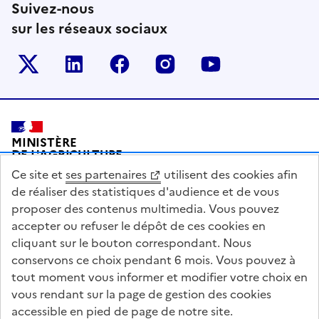
Suivez-nous
sur les réseaux sociaux
Le ministère sur Twitter
Le ministère sur LinkedIn
Le ministère sur Facebook
Le ministère sur Inst
Le ministère s
Pied de page
MINISTÈRE
DE L'AGRICULTURE
DE L'AGRO-ALIMENTAIRE
Ce site et
ses partenaires
utilisent des cookies afin
ET DE LA SOUVERAINETÉ
ALIMENTAIRE
de réaliser des statistiques d'audience et de vous
proposer des contenus multimedia. Vous pouvez
accepter ou refuser le dépôt de ces cookies en
cliquant sur le bouton correspondant. Nous
conservons ce choix pendant 6 mois. Vous pouvez à
legifrance.gouv.fr
info.gouv.fr
tout moment vous informer et modifier votre choix en
vous rendant sur la page de gestion des cookies
service-public.gouv.fr
data.gouv.fr
accessible en pied de page de notre site.