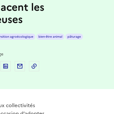
acent les
euses
nsition agroécologique
bien-être animal
pâturage
ge
 sur Facebook
artager sur Twitter
Partager sur LinkedIn
Partager par email
Copier dans le presse-papier
x collectivités
occasion d’adopter