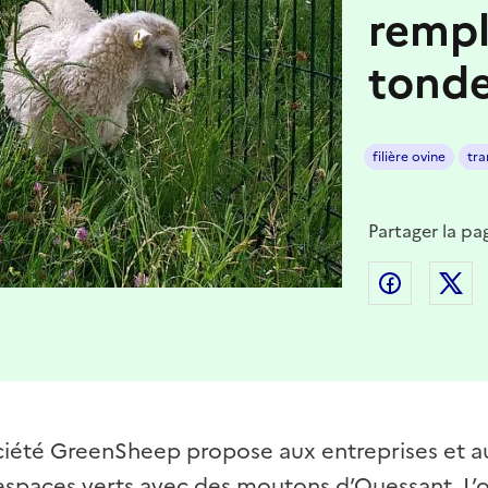
rempl
tond
filière ovine
tra
Partager la pa
Partager
P
ciété GreenSheep propose aux entreprises et au
 espaces verts avec des moutons d’Ouessant. L’