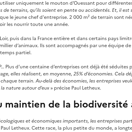
utiliser uniquement le mouton d'Ouessant pour différentes 
s de terrains, qu’ils soient en pente ou accidentés. Et, il est 
ique le jeune chef d'entreprise. 2 000 m² de terrain sont néc
r les nourrir toute une année.
Loir, puis dans la France entière et dans certains pays lim
illier d’animaux. Ils sont accompagnés par une équipe de 
temps partiel.
TP… Plus d’une centaine d’entreprises ont déjà été séduites p
rage, elles réalisent, en moyenne, 25% d’économies. Cela d
chaque terrain. Au-delà des économies, les entreprises veulent
e la nature autour d’eux
» précise Paul Letheux.
 maintien de la biodiversité
écologiques et économiques importants, les entreprises part
 Paul Letheux. Cette race, la plus petite du monde, a long