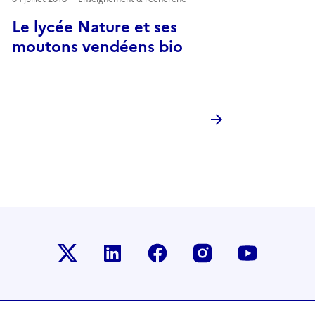
Le lycée Nature et ses
moutons vendéens bio
Le ministère sur Twitter
Le ministère sur LinkedIn
Le ministère sur Faceb
Le ministère su
Le minis