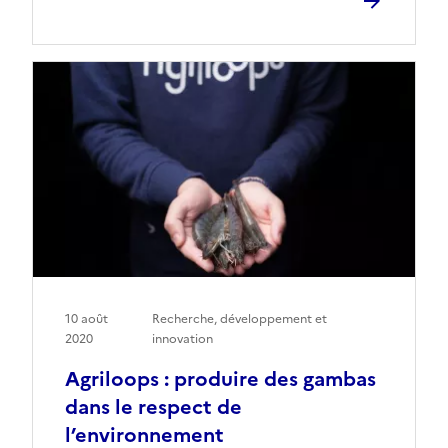
10 août
Recherche, développement et
2020
innovation
Agriloops : produire des gambas
dans le respect de
l’environnement