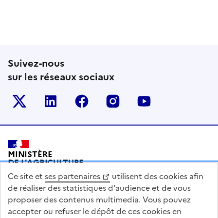
Suivez-nous
sur les réseaux sociaux
Le ministère sur Twitter
Le ministère sur LinkedIn
Le ministère sur Facebook
Le ministère sur Inst
Le ministère s
Pied de page
MINISTÈRE
DE L'AGRICULTURE
DE L'AGRO-ALIMENTAIRE
Ce site et
ses partenaires
utilisent des cookies afin
ET DE LA SOUVERAINETÉ
ALIMENTAIRE
de réaliser des statistiques d'audience et de vous
proposer des contenus multimedia. Vous pouvez
accepter ou refuser le dépôt de ces cookies en