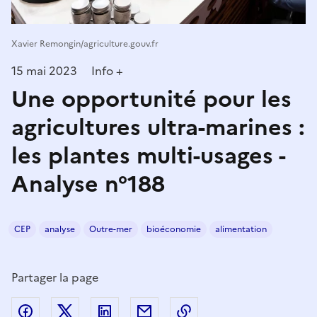
Xavier Remongin/agriculture.gouv.fr
15 mai 2023
Info +
Une opportunité pour les
agricultures ultra-marines :
les plantes multi-usages -
Analyse n°188
CEP
analyse
Outre-mer
bioéconomie
alimentation
Partager la page
Partager sur Facebook
Partager sur Twitter
Partager sur LinkedIn
Partager par email
Copier dans le presse