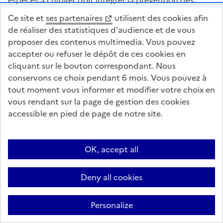
risques sanitaires et les obligations qui échoient au
Ce site et
ses partenaires
utilisent des cookies afin
fabricant. Dans ce contexte, l’agriculteur est peu
de réaliser des statistiques d'audience et de vous
enclin à prendre des risques avec de nouvelles
proposer des contenus multimedia. Vous pouvez
productions, et la spécialisation agricole parait
accepter ou refuser le dépôt de ces cookies en
périlleuse.
cliquant sur le bouton correspondant. Nous
conservons ce choix pendant 6 mois. Vous pouvez à
tout moment vous informer et modifier votre choix en
vous rendant sur la page de gestion des cookies
Un deuxième risque concerne la capacité des
accessible en pied de page de notre site.
professionnels à approvisionner un donneur d’ordre.
Les rendements peuvent être irréguliers et les phases
de récolte non-maîtrisées, compromettant ainsi la
OK, accept all
formation des matières odorantes.
Deny all cookies
Enfin, les productions ne sont pas toujours conformes
Personalize
aux exigences qualitatives des marchés. Les parties