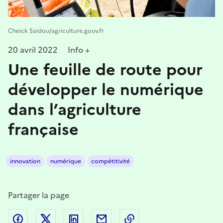
Cheick Saidou/agriculture.gouv.fr
20 avril 2022
Info +
Une feuille de route pour
développer le numérique
dans l’agriculture
française
innovation
numérique
compétitivité
Partager la page
Partager sur Facebook
Partager sur Twitter
Partager sur LinkedIn
Partager par email
Copier dans le presse