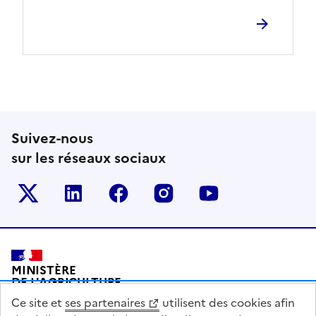
Suivez-nous
sur les réseaux sociaux
Le ministère sur Twitter
Le ministère sur LinkedIn
Le ministère sur Facebook
Le ministère sur Inst
Le ministère s
Pied de page
MINISTÈRE
DE L'AGRICULTURE
DE L'AGRO-ALIMENTAIRE
Ce site et
ses partenaires
utilisent des cookies afin
ET DE LA SOUVERAINETÉ