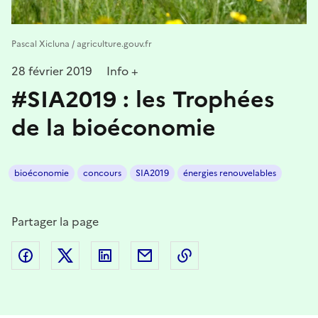
Pascal Xicluna / agriculture.gouv.fr
28 février 2019
Info +
#SIA2019 : les Trophées
de la bioéconomie
bioéconomie
concours
SIA2019
énergies renouvelables
Partager la page
Partager sur Facebook
Partager sur Twitter
Partager sur LinkedIn
Partager par email
Copier dans le presse