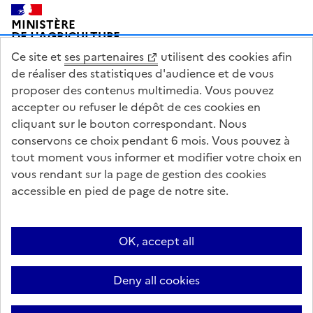
Pied de page
MINISTÈRE
DE L'AGRICULTURE
DE L'AGRO-ALIMENTAIRE
Ce site et
ses partenaires
utilisent des cookies afin
ET DE LA SOUVERAINETÉ
ALIMENTAIRE
de réaliser des statistiques d'audience et de vous
proposer des contenus multimedia. Vous pouvez
accepter ou refuser le dépôt de ces cookies en
cliquant sur le bouton correspondant. Nous
conservons ce choix pendant 6 mois. Vous pouvez à
legifrance.gouv.fr
info.gouv.fr
tout moment vous informer et modifier votre choix en
vous rendant sur la page de gestion des cookies
service-public.gouv.fr
data.gouv.fr
accessible en pied de page de notre site.
Acceo
Plan du site
Accessibilité : partiellement conforme
Questions fréquentes / Contacts
Informations publiques
Flux RSS
OK, accept all
Mentions légales
Archives presse
English contents
Cookies
Deny all cookies
Paramètres d'affichage
Sauf mention contraire, tous les textes de ce site sont sous licence